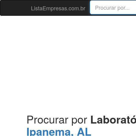
ListaEmpresas.com.br
Procurar por
Laborató
Ipanema, AL