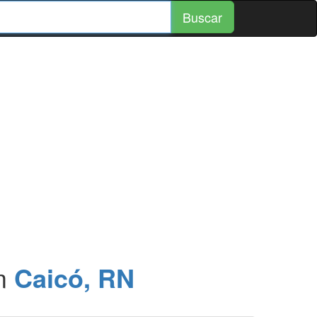
Buscar
m
Caicó, RN