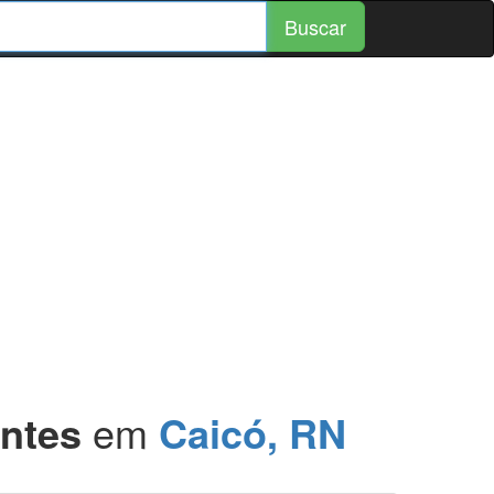
Buscar
antes
em
Caicó, RN