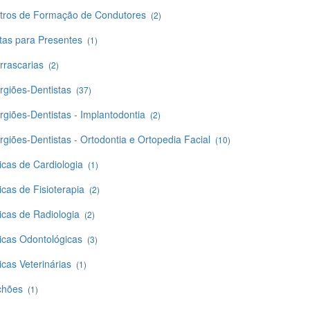
tros de Formação de Condutores
(2)
tas para Presentes
(1)
rrascarias
(2)
urgiões-Dentistas
(37)
rgiões-Dentistas - Implantodontia
(2)
rgiões-Dentistas - Ortodontia e Ortopedia Facial
(10)
icas de Cardiologia
(1)
icas de Fisioterapia
(2)
icas de Radiologia
(2)
nicas Odontológicas
(3)
icas Veterinárias
(1)
chões
(1)