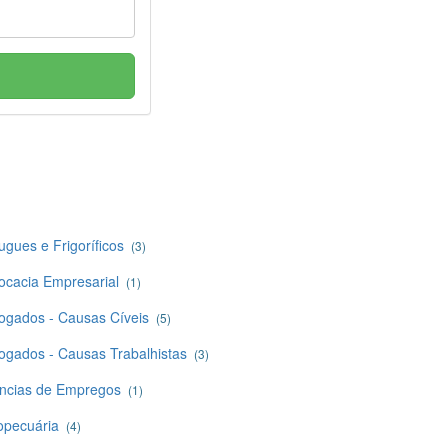
ugues e Frigoríficos
(3)
ocacia Empresarial
(1)
ogados - Causas Cíveis
(5)
ogados - Causas Trabalhistas
(3)
ncias de Empregos
(1)
opecuária
(4)