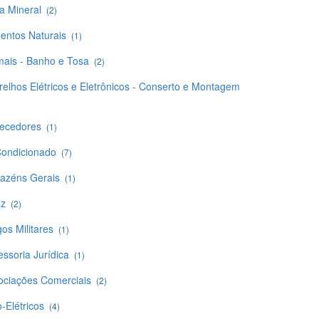
a Mineral
(2)
mentos Naturais
(1)
mais - Banho e Tosa
(2)
relhos Elétricos e Eletrônicos - Conserto e Montagem
ecedores
(1)
Condicionado
(7)
azéns Gerais
(1)
oz
(2)
gos Militares
(1)
essoria Jurídica
(1)
ociações Comerciais
(2)
-Elétricos
(4)