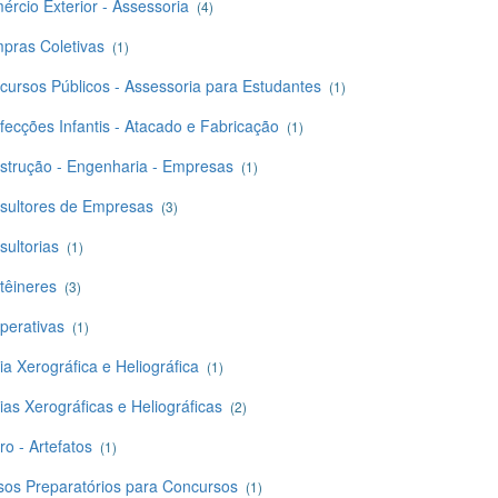
ércio Exterior - Assessoria
(4)
pras Coletivas
(1)
cursos Públicos - Assessoria para Estudantes
(1)
fecções Infantis - Atacado e Fabricação
(1)
strução - Engenharia - Empresas
(1)
sultores de Empresas
(3)
sultorias
(1)
têineres
(3)
perativas
(1)
a Xerográfica e Heliográfica
(1)
ias Xerográficas e Heliográficas
(2)
o - Artefatos
(1)
sos Preparatórios para Concursos
(1)