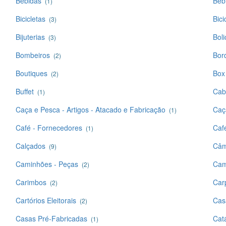
Bebidas
Beb
(1)
Bicicletas
Bici
(3)
Bijuterias
Bol
(3)
Bombeiros
Bor
(2)
Boutiques
Box
(2)
Buffet
Cabe
(1)
Caça e Pesca - Artigos - Atacado e Fabricação
Caç
(1)
Café - Fornecedores
Caf
(1)
Calçados
Câm
(9)
Caminhões - Peças
Cam
(2)
Carimbos
Carp
(2)
Cartórios Eleitorais
Cas
(2)
Casas Pré-Fabricadas
Cat
(1)