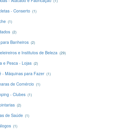
idas - Atacado e Fabricação
(1)
cletas - Conserto
(1)
iche
(1)
dados
(2)
 para Banheiros
(2)
leireiros e Institutos de Beleza
(29)
a e Pesca - Lojas
(2)
é - Máquinas para Fazer
(1)
aras de Comércio
(1)
ping - Clubes
(1)
intarias
(2)
as de Saúde
(1)
álogos
(1)