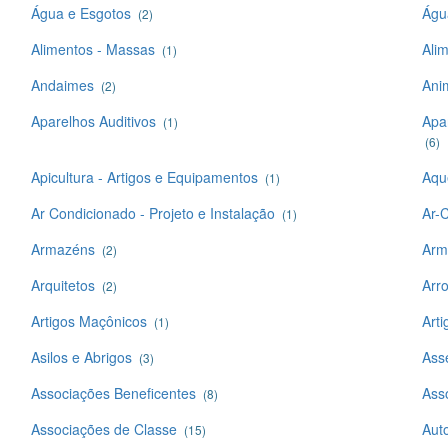
Água e Esgotos
Águ
(2)
Alimentos - Massas
Ali
(1)
Andaimes
Ani
(2)
Aparelhos Auditivos
Apa
(1)
(6)
Apicultura - Artigos e Equipamentos
Aqu
(1)
Ar Condicionado - Projeto e Instalação
Ar-
(1)
Armazéns
Arm
(2)
Arquitetos
Arr
(2)
Artigos Maçônicos
Arti
(1)
Asilos e Abrigos
Ass
(3)
Associações Beneficentes
Ass
(8)
Associações de Classe
Auto
(15)