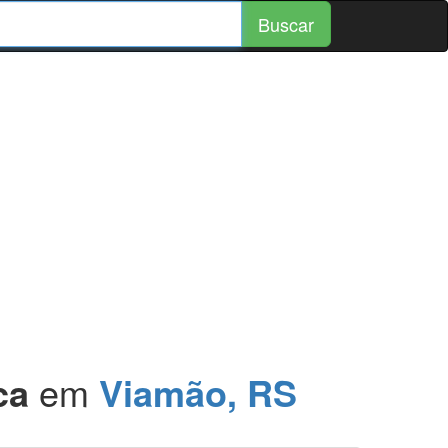
Buscar
ca
em
Viamão, RS