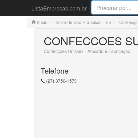
ListaEmpresas.com.br
Início
Barra de São Francisco - ES
Confecçõ
CONFECCOES S
Confecções Unissex - Atacado e Fabricação
Telefone
(27) 3756-1573