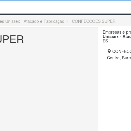
es Unissex - Atacado e Fabricação
CONFECCOES SUPER
Empresas e pre
UPER
Unissex - Ata
ES
CONFECC
Centro, Barr