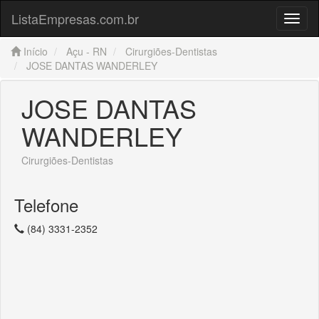
ListaEmpresas.com.br
Menu
Início
Açu - RN
Cirurgiões-Dentistas
JOSE DANTAS WANDERLEY
JOSE DANTAS
WANDERLEY
Cirurgiões-Dentistas
Telefone
(84) 3331-2352