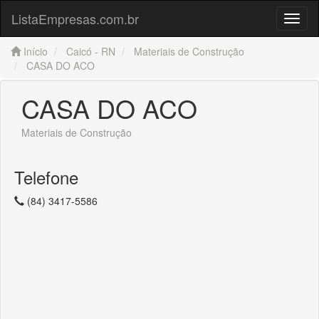
ListaEmpresas.com.br
Menu
Início
Caicó - RN
Materiais de Construção
CASA DO ACO
CASA DO ACO
Materiais de Construção
Telefone
(84) 3417-5586