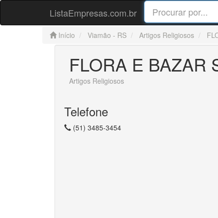
ListaEmpresas.com.br
Início
Viamão - RS
Artigos Religiosos
FL
FLORA E BAZAR 
Artigos Religiosos
Telefone
(51) 3485-3454