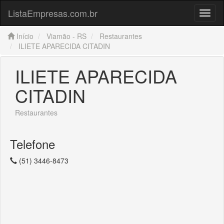
ListaEmpresas.com.br
Menu
Início
Viamão - RS
Restaurantes
ILIETE APARECIDA CITADIN
ILIETE APARECIDA
CITADIN
Restaurantes
Telefone
(51) 3446-8473