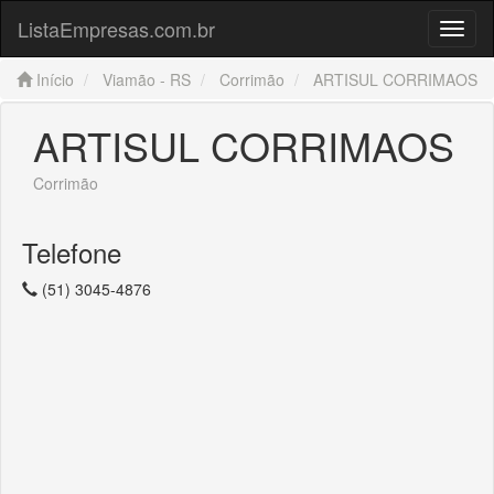
ListaEmpresas.com.br
Menu
Início
Viamão - RS
Corrimão
ARTISUL CORRIMAOS
ARTISUL CORRIMAOS
Corrimão
Telefone
(51) 3045-4876