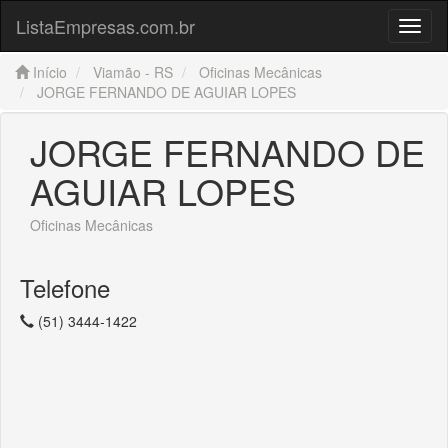
ListaEmpresas.com.br
Menu
Início
Viamão - RS
Oficinas Mecânicas
JORGE FERNANDO DE AGUIAR LOPES
JORGE FERNANDO DE
AGUIAR LOPES
Oficinas Mecânicas
Telefone
(51) 3444-1422