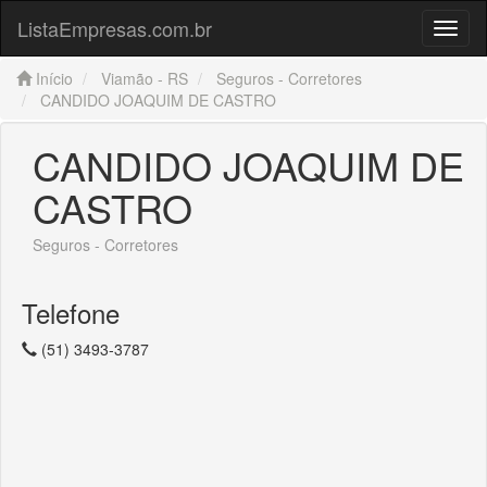
ListaEmpresas.com.br
Menu
Início
Viamão - RS
Seguros - Corretores
CANDIDO JOAQUIM DE CASTRO
CANDIDO JOAQUIM DE
CASTRO
Seguros - Corretores
Telefone
(51) 3493-3787