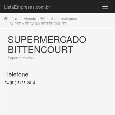
ListaEmpresas.com.br
Menu
Início
Viamão - RS
Supermercados
SUPERMERCADO BITTENCOURT
SUPERMERCADO
BITTENCOURT
Supermercados
Telefone
(51) 3493-2818