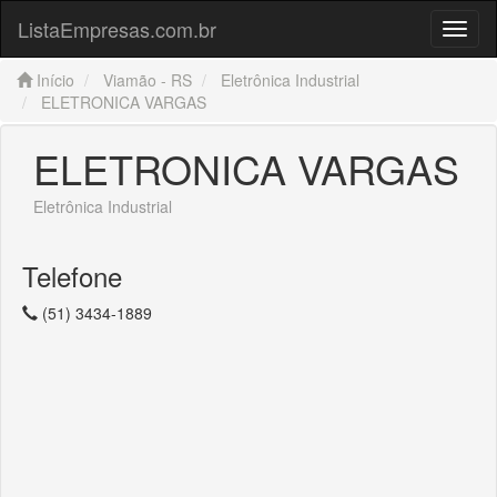
ListaEmpresas.com.br
Menu
Início
Viamão - RS
Eletrônica Industrial
ELETRONICA VARGAS
ELETRONICA VARGAS
Eletrônica Industrial
Telefone
(51) 3434-1889