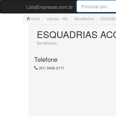
ListaEmpresas.com.br
Início
Viamão - RS
Serralheiros
ESQUAD
ESQUADRIAS AC
Serralheiros
Telefone
(51) 3435-2171