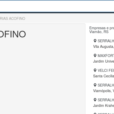
RIAS ACOFINO
Empresas e pre
OFINO
Viamão, RS
SERRALH
Vila Augusta
MAXFORT
Jardim Unive
VELCI F
Santa Cecíli
SERRALH
Viamópolis,
SERRALH
Jardim Krah