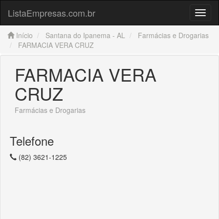
ListaEmpresas.com.br
Menu
Início
Santana do Ipanema - AL
Farmácias e Drogarias
FARMACIA VERA CRUZ
FARMACIA VERA
CRUZ
Farmácias e Drogarias
Telefone
(82) 3621-1225