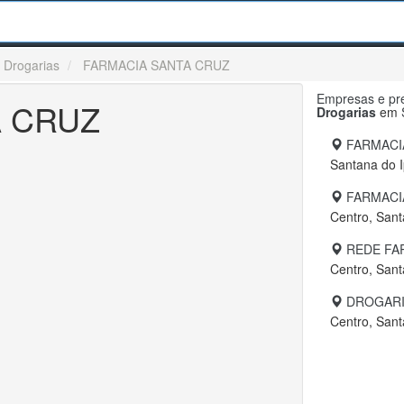
 Drogarias
FARMACIA SANTA CRUZ
Empresas e pre
A CRUZ
Drogarias
em
FARMACI
Santana do 
FARMACI
Centro, San
REDE FA
Centro, San
DROGARI
Centro, San