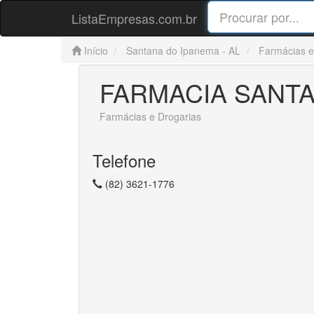
ListaEmpresas.com.br
Início
Santana do Ipanema - AL
Farmácias e
FARMACIA SANT
Farmácias e Drogarias
Telefone
(82) 3621-1776