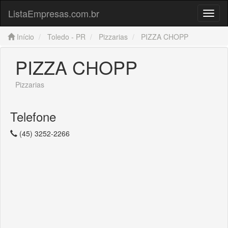
ListaEmpresas.com.br
Menu
Início
Toledo - PR
Pizzarias
PIZZA CHOPP
PIZZA CHOPP
Pizzarias
Telefone
(45) 3252-2266