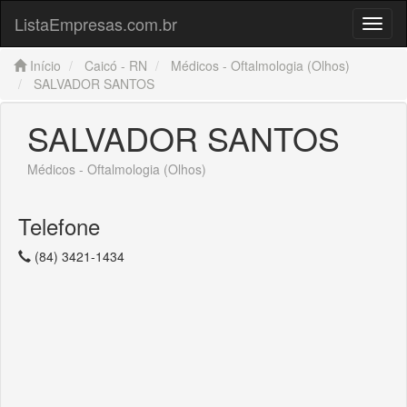
ListaEmpresas.com.br
Menu
Início
Caicó - RN
Médicos - Oftalmologia (Olhos)
SALVADOR SANTOS
SALVADOR SANTOS
Médicos - Oftalmologia (Olhos)
Telefone
(84) 3421-1434