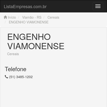
ListaEmpresas.com.br
Menu
Início
Viamão - RS
Cereais
ENGENHO VIAMONENSE
ENGENHO
VIAMONENSE
Cereais
Telefone
(51) 3485-1202