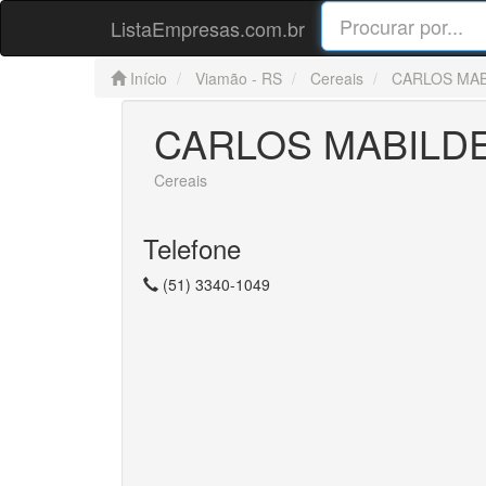
ListaEmpresas.com.br
Início
Viamão - RS
Cereais
CARLOS MAB
CARLOS MABILD
Cereais
Telefone
(51) 3340-1049