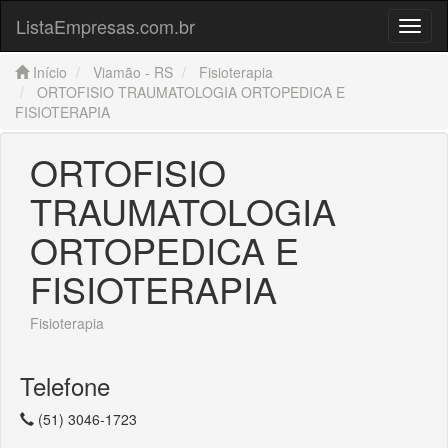
ListaEmpresas.com.br
Menu
Início
Viamão - RS
Fisioterapia
ORTOFISIO TRAUMATOLOGIA ORTOPEDICA E
FISIOTERAPIA
ORTOFISIO
TRAUMATOLOGIA
ORTOPEDICA E
FISIOTERAPIA
Fisioterapia
Telefone
(51) 3046-1723