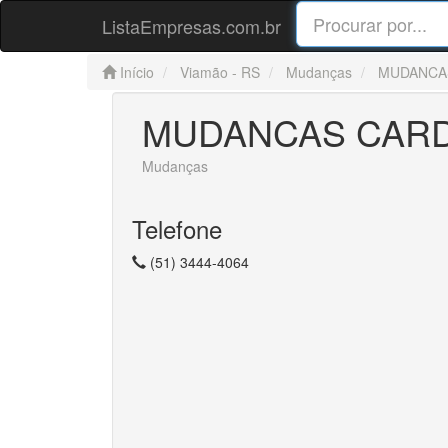
ListaEmpresas.com.br
Início
Viamão - RS
Mudanças
MUDANCA
MUDANCAS CARD
Mudanças
Telefone
(51) 3444-4064