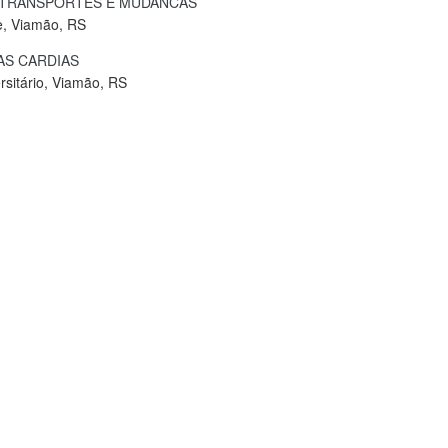
 TRANSPORTES E MUDANCAS
e, Viamão, RS
S CARDIAS
rsitário, Viamão, RS