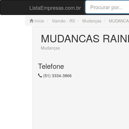
ListaEmpresas.com.br
Início
Viamão - RS
Mudanças
MUDANCAS
MUDANCAS RAIN
Mudanças
Telefone
(51) 3334-3866