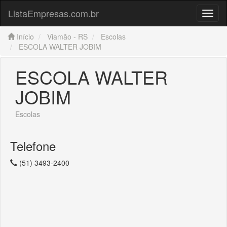
ListaEmpresas.com.br
Menu
Início
Viamão - RS
Escolas
ESCOLA WALTER JOBIM
ESCOLA WALTER
JOBIM
Escolas
Telefone
(51) 3493-2400