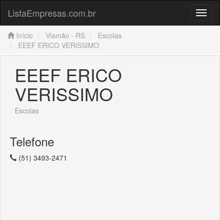
ListaEmpresas.com.br
Menu
Início
Viamão - RS
Escolas
EEEF ERICO VERISSIMO
EEEF ERICO
VERISSIMO
Escolas
Telefone
(51) 3493-2471