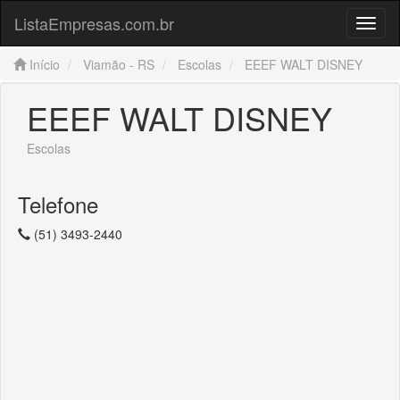
ListaEmpresas.com.br
Menu
Início
Viamão - RS
Escolas
EEEF WALT DISNEY
EEEF WALT DISNEY
Escolas
Telefone
(51) 3493-2440