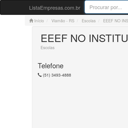
ListaEmpresas.com.br
Início
Viamão - RS
Escolas
EEEF NO IN
EEEF NO INSTIT
Escolas
Telefone
(51) 3493-4888