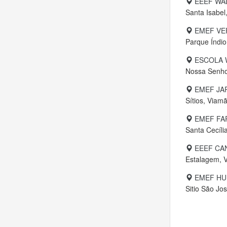
EEEF WAL
Santa Isabel
EMEF VE
Parque Índio
ESCOLA 
Nossa Senho
EMEF JA
Sítios, Viam
EMEF FA
Santa Cecíli
EEEF CA
Estalagem, 
EMEF HU
Sitio São Jo