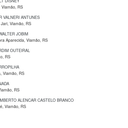
T DISNEY
, Viamão, RS
R VALNERI ANTUNES
 Jari, Viamão, RS
WALTER JOBIM
ra Aparecida, Viamão, RS
RDIM OUTEIRAL
ão, RS
RROPILHA
a, Viamão, RS
NADA
Viamão, RS
MBERTO ALENCAR CASTELO BRANCO
sé, Viamão, RS