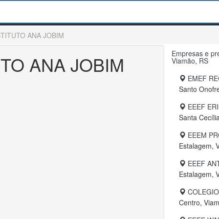
STITUTO ANA JOBIM
Empresas e pre
UTO ANA JOBIM
Viamão, RS
EMEF RE
Santo Onofr
EEEF ERI
Santa Cecíli
EEEM PRO
Estalagem, 
EEEF AN
Estalagem, 
COLEGIO
Centro, Via