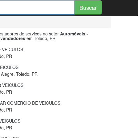
Buscar
stadores de serviços no setor
Automóveis -
evendedores
em
Toledo, PR
 VEICULOS
do, PR
VEÍCULOS
 Alegre, Toledo, PR
 VEICULOS
do, PR
CAR COMERCIO DE VEICULOS
do, PR
VEICULOS
do, PR