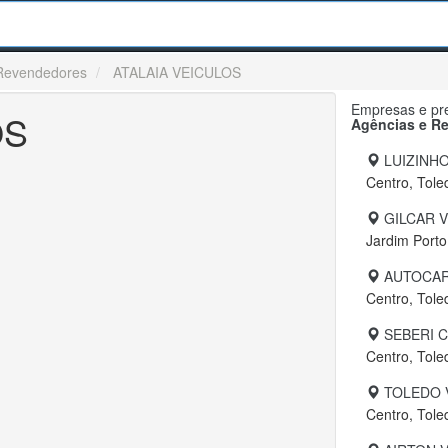
 Revendedores
ATALAIA VEICULOS
Empresas e pre
OS
Agências e R
LUIZINHO
Centro, Tole
GILCAR 
Jardim Porto
AUTOCAR
Centro, Tole
SEBERI 
Centro, Tole
TOLEDO 
Centro, Tole