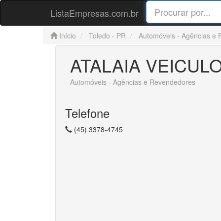
ListaEmpresas.com.br
Início
Toledo - PR
Automóveis - Agências e
ATALAIA VEICUL
Automóveis - Agências e Revendedores
Telefone
(45) 3378-4745